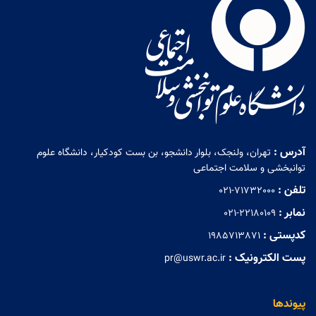
آدرس :
تهران، ولنجک، بلوار دانشجو، بن بست کودکیار، دانشگاه علوم
توانبخشی و سلامت اجتماعی
تلفن :
021-71732000
نمابر :
021-22180109
کدپستی :
1985713871
پست الکترونیک :
pr@uswr.ac.ir
پیوندها