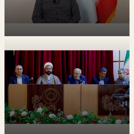
جشن بزرگ عید سعید غدیر خم
ارتباط بین خود پنداره حرفه ای با تمایل بر ترک شغل و کیفیت زندگی در
پرستاران شاغل {بیمارستان رازی}