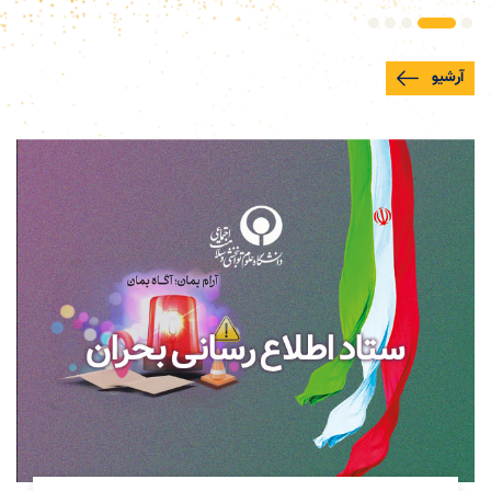
آرشیو