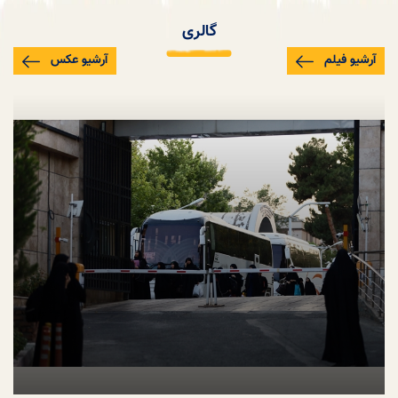
گالری
آرشیو فیلم
آرشیو عکس