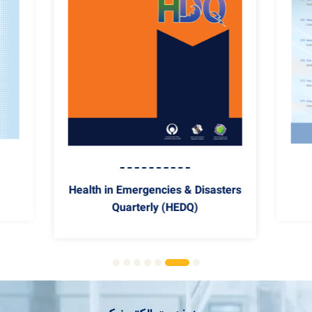
Health in Emergencies & Disasters
Quarterly (HEDQ)
Health in Emergencies &
Disasters Quarterly (HEDQ)
Th
این