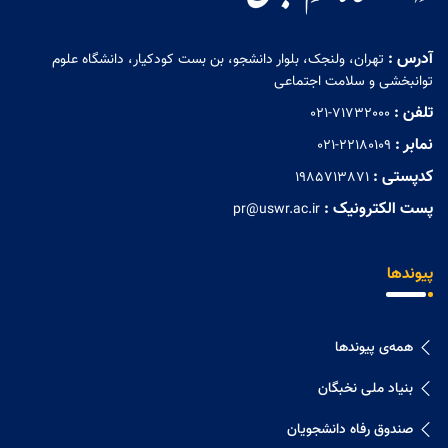
آدرس :
تهران، ولنجک، بلوار دانشجو، بن بست کودکیار، دانشگاه علوم
توانبخشی و سلامت اجتماعی
تلفن :
021-71732000
نمابر :
021-22180109
کدپستی :
1985713871
پست الکترونیک :
pr@uswr.ac.ir
پیوندها
همه‌ی پیوندها
بنیاد ملی نخبگان
صندوق رفاه دانشجویان