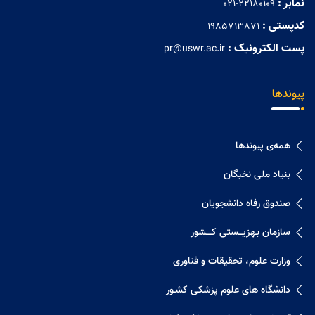
نمابر :
021-22180109
کدپستی :
1985713871
پست الکترونیک :
pr@uswr.ac.ir
پیوندها
همه‌ی پیوندها
بنیاد ملی نخبگان
صندوق رفاه دانشجویان
سازمان بـهزیـــستی کــــشور
وزارت علوم، تحقیقات و فناوری
دانشگاه های علوم پزشکی کشـور