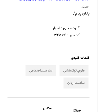
است.
پایان پیام/
گروه خبری :
اخبار
کد خبر :
34574
کلمات کلیدی
علوم_توانبخشی
سلامت_اجتماعی
سلامت_روان
عکاس
خبرنگار