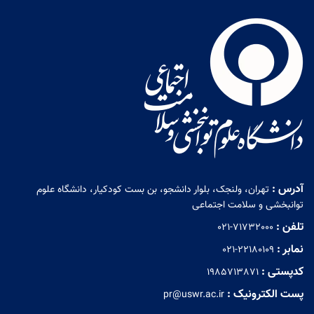
آدرس :
تهران، ولنجک، بلوار دانشجو، بن بست کودکیار، دانشگاه علوم
توانبخشی و سلامت اجتماعی
تلفن :
021-71732000
نمابر :
021-22180109
کدپستی :
1985713871
پست الکترونیک :
pr@uswr.ac.ir