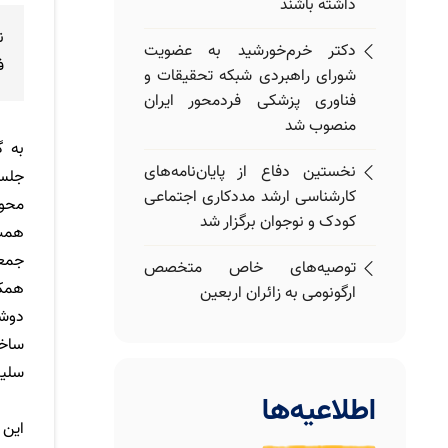
داشته باشند
دکتر خرم‌خورشید به عضویت
ف
شورای راهبردی شبکه تحقیقات و
فناوری پزشکی فردمحور ایران
منصوب شد
به گ
نخستین دفاع از پایان‌نامه‌های
جلس
کارشناسی ارشد مددکاری اجتماعی
محور
کودک و نوجوان برگزار شد
همت 
جمع
توصیه‌های خاص متخصص
همکا
ارگونومی به زائران اربعین
توسعه سلامت شنوایی،
ساخ
سرمایه‌گذاری برای آینده سلامت و
سلیم
توسعه انسانی است
اطلاعیه‌ها
این