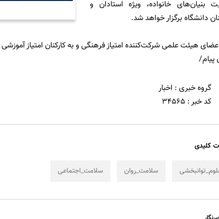
ت بنیان‌های خانواده، ویژه استادان و
نان دانشگاه برگزار خواهد شد.
عضای هیئت علمی شرکت‌کننده امتیاز فرهنگی و به کارکنان امتیاز آموزشی 
ن پیام/
گروه خبری :
اخبار
کد خبر :
34565
ت کلیدی
لوم_توانبخشی
سلامت_روان
سلامت_اجتماعی
برنگار