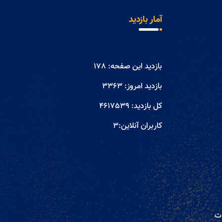
آمار بازدید
بازدید این صفحه:
178
بازدید امروز:
3363
کل بازدید:
4617539
کاربران آنلاین:
3
ات