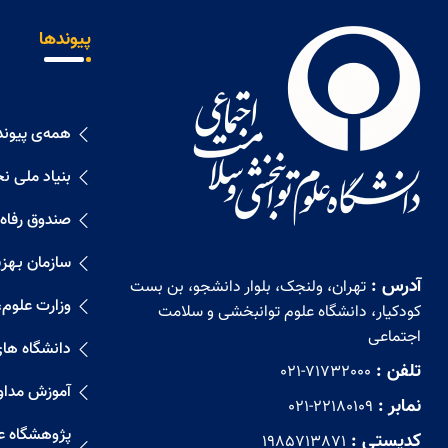
پیوندها
همه‌ی پیوند
بنیاد ملی ن
صندوق رفاه
سازمان بـهزیـ
آدرس :
تهران، ولنجک، بلوار دانشجو، بن بست
وزارت علوم،
کودکیار، دانشگاه علوم توانبخشی و سلامت
اجتماعی
دانشگاه ها
تلفن :
021-71732000
آموزش مداو
نمابر :
021-22180109
پژوهشگاه علو
کدپستی :
1985713871