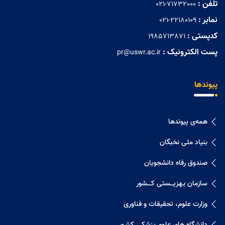
تلفن :
021-71732000
نمابر :
021-22180109
کدپستی :
1985713871
پست الکترونیک :
pr@uswr.ac.ir
پیوندها
همه‌ی پیوندها
بنیاد ملی نخبگان
صندوق رفاه دانشجویان
سازمان بـهزیـــستی کــــشور
وزارت علوم، تحقیقات و فناوری