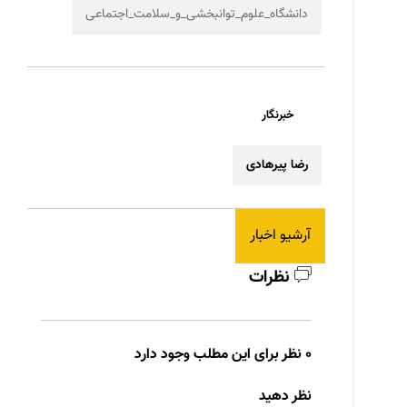
دانشگاه_علوم_توانبخشی_و_سلامت_اجتماعی
خبرنگار
رضا پیرهادی
آرشیو اخبار
نظرات
0 نظر برای این مطلب وجود دارد
نظر دهید