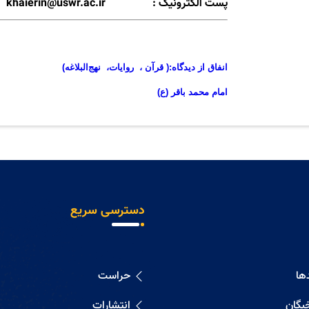
پست الکترونیک :
khaierin@uswr.ac.ir
انفاق از ديدگاه:( قرآن ، روايات، نهج‌البلاغه)
امام محمد باقر (ع)
دسترسی سریع
ها
حراست
خبگان
انتشارات