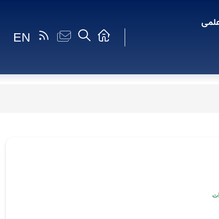
لمی
EN
ات