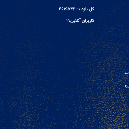
کل بازدید:
4616546
کاربران آنلاین:
2
ات
ری