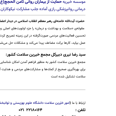
موسسه خیریه
حمایت از بیماران روانی ثامن الحجج(ع)
درمانی روانپزشکی رازی
آماده جلب مشارکت نیکوکاران 
حضرت آیت‌الله خامنه‌ای رهبر معظم انقلاب اسلامی در دیدار اع
مقوله‌ی «سلامت و بهداشت و درمان» را جزء اولویت‌های اصلی و 
تحسین فعالیت‌های مردمی صورت‌گرفته در این زمینه تصریح كردند: 
عمل بیاید، كارها بركت مضاعف پیدا می‌كند و مشكلات حل می‌شو
سید رضا نیری دبیركل مجمع
خیرین
سلامت كشور:
مجمع
خیرین
سلامت كشور به منظور فراهم‌ آمدن امكان شناسای
برای بهره‌گیری صحیح از كمك‌ها و مشاركت‌های مردمی و هدایت آن
سلامت تشكیل شده است
ارتباط با ما
(
امور خیّرین سلامت دانشگاه علوم بهزیستی و توانبخ
تلفن :
22180164 021