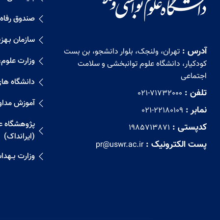
صندوق رفاه
سازمان بـهزیـ
آدرس :
تهران، ولنجک، بلوار دانشجو، بن بست
وزارت علوم،
کودکیار، دانشگاه علوم توانبخشی و سلامت
اجتماعی
دانشگاه ها
تلفن :
021-71732000
آموزش مداو
نمابر :
021-22180109
پژوهشگاه علو
کدپستی :
1985713871
(ایرانداک)
پست الکترونیک :
pr@uswr.ac.ir
وزارت بــهد