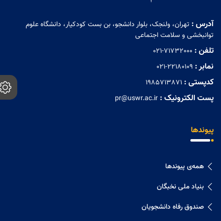
آدرس :
تهران، ولنجک، بلوار دانشجو، بن بست کودکیار، دانشگاه علوم
توانبخشی و سلامت اجتماعی
تلفن :
021-71732000
نمابر :
021-22180109
کدپستی :
1985713871
پست الکترونیک :
pr@uswr.ac.ir
پیوندها
همه‌ی پیوندها
بنیاد ملی نخبگان
صندوق رفاه دانشجویان