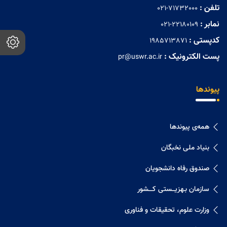
تلفن :
021-71732000
نمابر :
021-22180109
کدپستی :
1985713871
پست الکترونیک :
pr@uswr.ac.ir
پیوندها
همه‌ی پیوندها
بنیاد ملی نخبگان
صندوق رفاه دانشجویان
سازمان بـهزیـــستی کــــشور
وزارت علوم، تحقیقات و فناوری