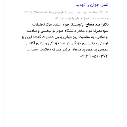
نسل جوان را تهدید
https://uswr.ac.ir/اخبار/تبلیغات-نادرست-درباره-بی‌خطر-بودن-
ویپ‌ها-سلامت-نسل-جوان-را-تهدید-می‌کند
دکتر امید مساح
، پژوهشگر حوزه اعتیاد مرکز تحقیقات
سوءمصرف مواد مخدر دانشگاه علوم توانبخشی و سلامت
اجتماعی، به مناسبت روز جهانی بدون دخانیات گفت: این روز،
فرصتی حیاتی برای بازنگری در سبک زندگی و ارتقای آگاهی
عمومی پیرامون پیامدهای مرگبار مصرف دخانیات است....
05/03/11 09:29