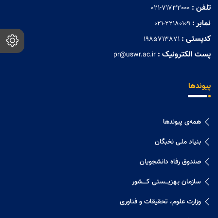
تلفن :
021-71732000
نمابر :
021-22180109
کدپستی :
1985713871
پست الکترونیک :
pr@uswr.ac.ir
پیوندها
همه‌ی پیوندها
بنیاد ملی نخبگان
صندوق رفاه دانشجویان
سازمان بـهزیـــستی کــــشور
وزارت علوم، تحقیقات و فناوری