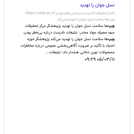
نسل جوان را تهدید
https://uswr.ac.ir/اخبار/تبلیغات-نادرست-درباره-بی‌خطر-بودن-
ویپ‌ها-سلامت-نسل-جوان-را-تهدید-می‌کند
ویپ
‌ها سلامت نسل جوان را تهدید پژوهشگر مرکز تحقیقات
سوء مصرف مواد مخدر: تبلیغات نادرست درباره بی‌خطر بودن
ویپ
‌ها سلامت نسل جوان را تهدید می‌کند پژوهشگر حوزه
اعتیاد با تأکید بر ضرورت آگاهی‌بخشی عمومی درباره مخاطرات
محصولات نوین دخانی هشدار داد: تبلیغات...
05/03/11 09:29