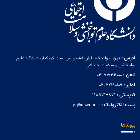
آدرس :
تهران، ولنجک، بلوار دانشجو، بن بست کودکیار، دانشگاه علوم
توانبخشی و سلامت اجتماعی
تلفن :
021-71732000
نمابر :
021-22180109
کدپستی :
1985713871
پست الکترونیک :
pr@uswr.ac.ir
پیوندها