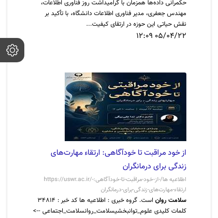
حکمرانی داده‌ها همزمان با گرامیداشت روز فناوری اطلاعات،
مهندس جعفری، مدیر فناوری اطلاعات دانشگاه، با تأکید بر
نقش حیاتی این حوزه در ارتقای کیفیت...
05/04/22 12:09
از خود مراقبت تا خودآگاهی: ارتقاء مهارت‌های
زندگی برای درمانگران
https://uswr.ac.ir/اطلاعیه ها/-از-خود-مراقبت-تا-خودآگاهی:-
ارتقاء-مهارت‌های-زندگی-برای-درمانگران
سلامت روان
است. گروه خبری : اطلاعیه ها کد خبر : 34814
کلمات کلیدی علوم_توانبخشیسلامت_روانسلامت_اجتماعی -->