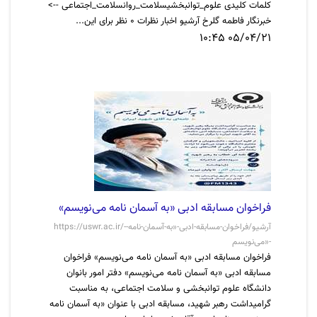
کلمات کلیدی علوم_توانبخشیسلامت_روانسلامت_اجتماعی -->
خبرنگار فاطمه گلرخ آرشیو اخبار نظرات 0 نظر برای این...
05/04/21 10:45
فراخوان مسابقه ادبی «به آسمان نامه می‌نویسم»
https://uswr.ac.ir/-آرشیو/فراخوان-مسابقه-ادبی-«به-آسمان-نامه-
می‌نویسم»-
فراخوان مسابقه ادبی «به آسمان نامه می‌نویسم» فراخوان
مسابقه ادبی «به آسمان نامه می‌نویسم» دفتر امور بانوان
دانشگاه علوم توانبخشی و سلامت اجتماعی، به مناسبت
گرامیداشت رهبر شهید، مسابقه ادبی با عنوان «به آسمان نامه